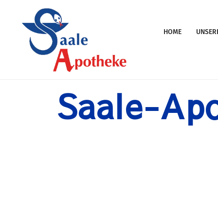
Saale Apotheke
HOME
UNSER
Saale-Apo